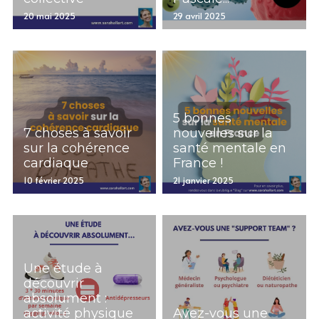
20 mai 2025
29 avril 2025
5 bonnes
7 choses à savoir
nouvelles sur la
sur la cohérence
santé mentale en
cardiaque
France !
10 février 2025
21 janvier 2025
Une étude à
découvrir
absolument :
activité physique
Avez-vous une