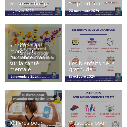
versus antidépr...
"support team" ?
14 janvier 2025
20 novembre 2024
5 chiffres qui
montrent
l'urgence d'agir
sur la santé
Les bienfaits de la
mentale
gratitude
12 novembre 2024
15 octobre 2024
10 livres pour
7 astuces pour