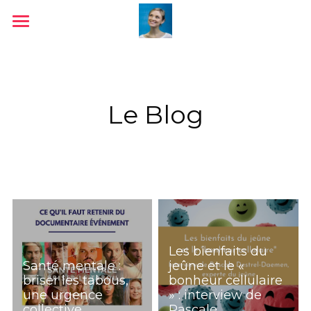
Accueil
Livres
Le Blog
Conférences
Médias
Ressources & outils
Jeu
Contact
Les bienfaits du
Santé mentale :
jeûne et le «
Blog
briser les tabous,
bonheur cellulaire
une urgence
» : interview de
collective
Pascale...