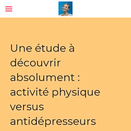
Accueil
Livres
Une étude à 
Conférences
découvrir 
Médias
absolument : 
Ressources & outils
Jeu
activité physique 
Contact
versus 
Blog
antidépresseurs