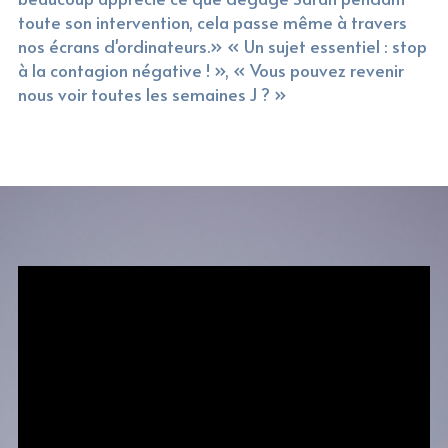
toute son intervention, cela passe même à travers 
nos écrans d'ordinateurs.» « Un sujet essentiel : stop 
à la contagion négative ! », « Vous pouvez revenir 
nous voir toutes les semaines J ? »