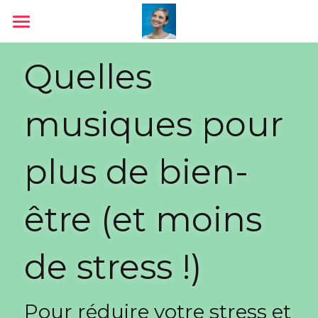
Accueil
Quelles 
Livres
musiques pour 
Conférences
Médias
plus de bien-
Ressources & outils
être (et moins 
Jeu
Contact
de stress !) 
Blog
Pour réduire votre stress et 