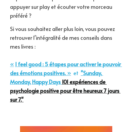
appuyer sur play et écouter votre morceau 
préféré ?
Si vous souhaitez aller plus loin, vous pouvez 
retrouver l’intégralité de mes conseils dans 
mes livres :
«
I feel good : 5 étapes pour activer le pouvoir 
des émotions positives.
 »
et 
"Sunday, 
Monday, Happy Days 
101 expériences de 
psychologie positive pour être heureux 7 jours 
sur 7."