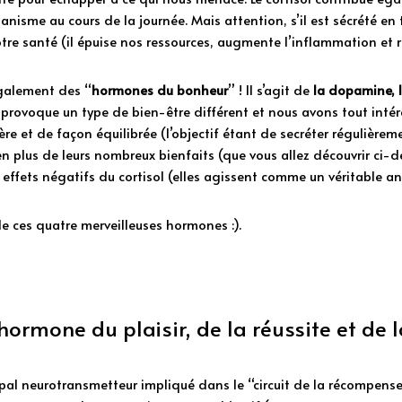
nisme au cours de la journée. Mais attention, s’il est sécrété en t
tre santé (il épuise nos ressources, augmente l’inflammation et r
également des “
hormones du bonheur
” ! Il s’agit de 
la dopamine, l
provoque un type de bien-être différent et nous avons tout intérê
re et de façon équilibrée (l’objectif étant de secréter régulièrem
n plus de leurs nombreux bienfaits (que vous allez découvrir ci-des
 effets négatifs du cortisol (elles agissent comme un véritable ant
e ces quatre merveilleuses hormones :). 
hormone du plaisir, de la réussite et de 
pal neurotransmetteur impliqué dans le “circuit de la récompense”.