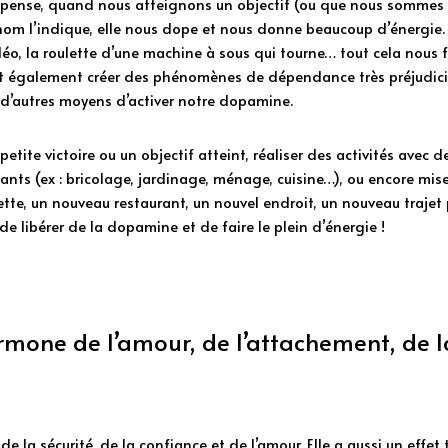
ense, quand nous atteignons un objectif (ou que nous sommes su
om l’indique, elle nous dope et nous donne beaucoup d’énergie. L
déo, la roulette d’une machine à sous qui tourne… tout cela nous fa
 également créer des phénomènes de dépendance très préjudiciab
 d’autres moyens d’activer notre dopamine. 
etite victoire ou un objectif atteint, réaliser des activités avec de
ts (ex : bricolage, jardinage, ménage, cuisine…), ou encore miser
tte, un nouveau restaurant, un nouvel endroit, un nouveau trajet po
de libérer de la dopamine et de faire le plein d’énergie ! 
ormone de l’amour, de l’attachement, de la
de la sécurité, de la confiance et de l’amour. Elle a aussi un effet 