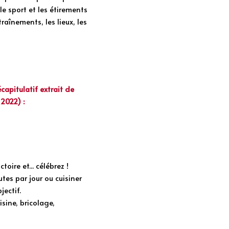
e sport et les étirements 
înements, les lieux, les 
apitulatif extrait de 
 2022) :
oire et... célébrez !
es par jour ou cuisiner 
jectif.
ine, bricolage, 