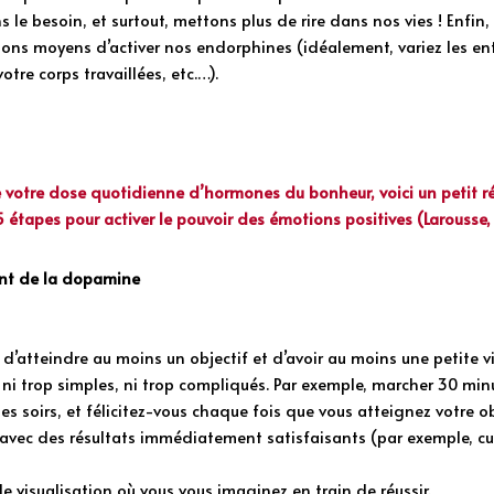
e besoin, et surtout, mettons plus de rire dans nos vies ! Enfin, l
ns moyens d’activer nos endorphines (idéalement, variez les entra
otre corps travaillées, etc.…). 
 votre dose quotidienne d’hormones du bonheur, voici un petit réc
 étapes pour activer le pouvoir des émotions positives
 (Larousse,
ent de la dopamine
d’atteindre au moins un objectif et d’avoir au moins une petite vict
 ni trop simples, ni trop compliqués. Par exemple, marcher 30 minut
les soirs, et félicitez-vous chaque fois que vous atteignez votre ob
avec des résultats immédiatement satisfaisants (par exemple, cuis
de visualisation où vous vous imaginez en train de réussir.