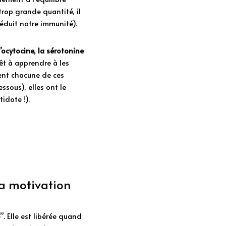
rop grande quantité, il 
éduit notre immunité). 
’ocytocine, la sérotonine 
t à apprendre à les 
ent chacune de ces 
sous), elles ont le 
idote !). 
la motivation
 Elle est libérée quand 