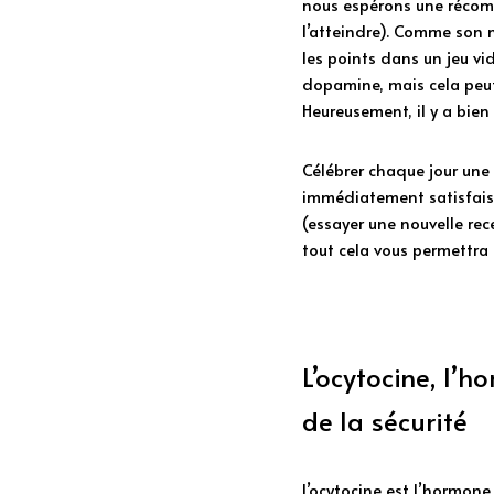
nous espérons une récomp
l’atteindre). Comme son n
les points dans un jeu vi
dopamine, mais cela peut
Heureusement, il y a bien
Célébrer chaque jour une p
immédiatement satisfaisan
(essayer une nouvelle rece
tout cela vous permettra 
L’ocytocine, l’h
de la sécurité
L’ocytocine est l’hormone 