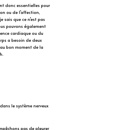
nt donc essentielles pour 
 ou de l’affection, 
e sais que ce n’est pas 
Nous pouvons également 
rence cardiaque ou du 
orps a besoin de deux 
s au bon moment de la 
h. 
é dans le système nerveux 
mpêchons pas de pleurer 