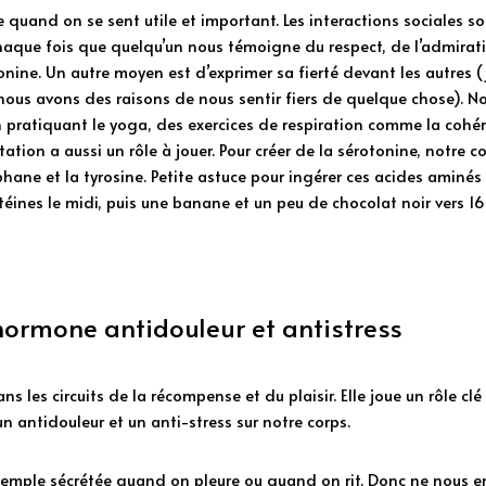
e quand on se sent utile et important. Les interactions sociales so
aque fois que quelqu’un nous témoigne du respect, de l’admiration
onine. Un autre moyen est d’exprimer sa fierté devant les autres (j
, nous avons des raisons de nous sentir fiers de quelque chose). 
n pratiquant le yoga, des exercices de respiration comme la cohé
tation a aussi un rôle à jouer. Pour créer de la sérotonine, notre c
phane et la tyrosine. Petite astuce pour ingérer ces acides aminé
éines le midi, puis une banane et un peu de chocolat noir vers 16
’hormone antidouleur et antistress
ns les circuits de la récompense et du plaisir. Elle joue un rôle cl
n antidouleur et un anti-stress sur notre corps. 
emple sécrétée quand on pleure ou quand on rit. Donc ne nous e