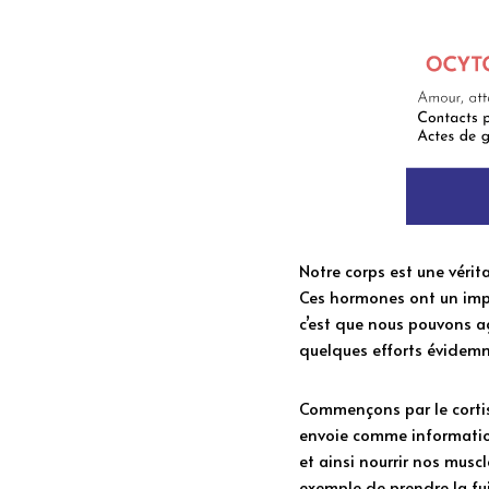
Notre corps est une vérit
Ces hormones ont un impac
c’est que nous pouvons ag
quelques efforts évidemm
Commençons par le cortiso
envoie comme information 
et ainsi nourrir nos musc
exemple de prendre la fui