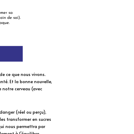
de ce que nous vivons. 
té. Et la bonne nouvelle, 
 notre cerveau (avec 
anger (réel ou perçu), 
es transformer en sucres 
qui nous permettra par 
ement à l’équilibre 