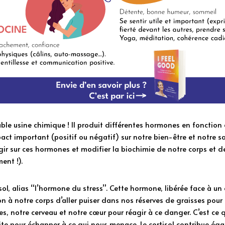
able usine chimique ! Il produit différentes hormones en fonction 
t important (positif ou négatif) sur notre bien-être et notre san
ir sur ces hormones et modifier la biochimie de notre corps et de
ent !).
l, alias “l’hormone du stress”. Cette hormone, libérée face à un d
à notre corps d’aller puiser dans nos réserves de graisses pour l
les, notre cerveau et notre cœur pour réagir à ce danger. C’est ce 
te pour échapper à ce qui nous menace. Le cortisol contribue égal