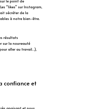
r le point de 
es “likes” sur Instagram, 
it sécréter de la 
les à notre bien-être. 
s résultats 
 sur la nouveauté 
ur aller au travail…), 
 confiance et 
très apaisant et nous 